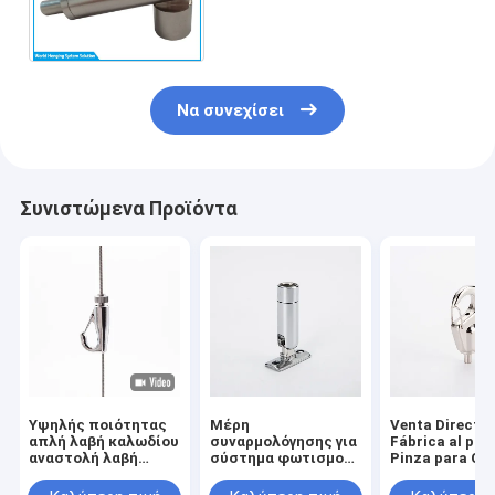
Locker, Ρυθμιζόμενοι
σφιγκτήρες καλωδίων Nickel
Griplock
Να συνεχίσει
Συνιστώμενα Προϊόντα
Υψηλής ποιότητας
Μέρη
Venta Directa 
απλή λαβή καλωδίου
συναρμολόγησης για
Fábrica al por
αναστολή λαβή
σύστημα φωτισμού
Pinza para Cab
φωτισμού καλωδίου
και κρεμασμένο
Acero, Herraje
γάντζο για το σύρμα
φωτιστικό
Colgar Lámpar