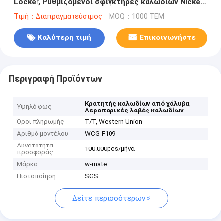
Locker, Ρυθμιζόμενοι σφιγκτήρες καλωδίων Nickel
Griplock
Τιμή：Διαπραγματεύσιμος
MOQ：1000 ΤΕΜ
Καλύτερη τιμή
Επικοινωνήστε
Περιγραφή Προϊόντων
,
Κρατητής καλωδίων από χάλυβα
Υψηλό φως
Αεροπορικές λαβές καλωδίων
Όροι πληρωμής
T/T, Western Union
Αριθμό μοντέλου
WCG-F109
Δυνατότητα
100.000pcs/μήνα
προσφοράς
Μάρκα
w-mate
Πιστοποίηση
SGS
Δείτε περισσότερων