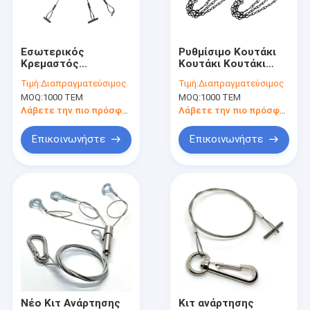
Επισκέψεις στο εργοστάσιο
Έλεγχος ποιότητας
Εσωτερικός
Ρυθμίσιμο Κουτάκι
Κρεμαστός
Κουτάκι Κουτάκι
Επικοινωνήστε μαζί μας
Φυτευτής Γλάστρας
Κουτάκι Κουτάκι
Τιμή:
Διαπραγματεύσιμος
Τιμή:
Διαπραγματεύσιμος
Κιτ Ανάρτησης από
Κουτάκι
MOQ:
1000 ΤΕΜ
MOQ:
1000 ΤΕΜ
Ανοξείδωτο Ατσάλι
Ειδήσεις
για Κρεμαστά
Λάβετε την πιο πρόσφατη τιμή
Λάβετε την πιο πρόσφατη τιμή
Καλάθια
Υποθέσεις
Επικοινωνήστε
Επικοινωνήστε
Ζητήστε μια προσφορά
Συσκευή ανάρτησης καλωδίων
Συσκευές για τη συσσωμάτωση καλωδίων
Δίσκος λαβής καλωδίου
Νέο Κιτ Ανάρτησης
Κιτ ανάρτησης