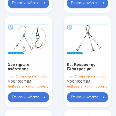
Επικοινωνήστε
Επικοινωνήστε
Συστήματα
Κιτ Κρεμαστής
ανάρτησης
Γλάστρας με
καλωδίων PVC
Γαντζάκι, Εύκολο
Τιμή:
Διαπραγματεύσιμος
Τιμή:
Διαπραγματεύσιμος
επιφάνειας, σύστημα
στην Εγκατάσταση,
MOQ:
1000 ΤΕΜ
MOQ:
1000 ΤΕΜ
κρεμασμού
Για Πρασίνισμα
καλωδίων από
Χώρου
Λάβετε την πιο πρόσφατη τιμή
Λάβετε την πιο πρόσφατη τιμή
χάλυβα με γάντζο
Επικοινωνήστε
Επικοινωνήστε