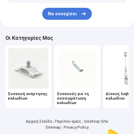
μπρελόκ με θηλιά καλωδίου
Να συνεχίσει
καλώδιο ασφαλείας ελατηρίου επέκτασης
καλώδιο για σκύλους
Οι Κατηγορίες Μας
Ηχητικό σύστημα ανάρτησης οροφής
καλώδια φρένων
Δαχτυλίδια Ring Sling
Συσκευή ανάρτησης
Συσκευές για τη
Δίσκος λαβής
καλωδίων
συσσωμάτωση
καλωδίου
καλωδίων
Αρχική Σελίδα
Περίπου εμείς
Desktop Site
Sitemap
Privacy Policy