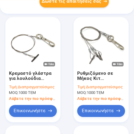
Δώστε τις απαιτήσεις σας
Κρεμαστό γλάστρα
Ρυθμιζόμενο σε
για λουλούδια
Μήκος Κιτ
Πλαστικές γλάστρες
Ανάρτησης Γλάστρας
Τιμή:
Διαπραγματεύσιμος
Τιμή:
Διαπραγματεύσιμος
Γλάστρα για κήπο
με Τέσσερα Πόδια
MOQ:
1000 ΤΕΜ
MOQ:
1000 ΤΕΜ
Γλάστρες φυτών Σετ
από Γαλβανισμένο
φυτών
Ατσάλινο
Λάβετε την πιο πρόσφατη τιμή
Λάβετε την πιο πρόσφατη τιμή
Συρματόσχοινο με
Μεταλλικό Άγκιστρο
Επικοινωνήστε
Επικοινωνήστε