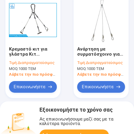
Κρεμαστό κιτ για
Ανάρτηση με
γλάστρα Κιτ
συρματόσχοινο για
ανάρτησης για
γλάστρες, από
Τιμή:
Διαπραγματεύσιμος
Τιμή:
Διαπραγματεύσιμος
γλάστρα
ανοξείδωτο χάλυβα,
MOQ:
1000 ΤΕΜ
MOQ:
1000 ΤΕΜ
με τελικούς
συνδέσμους για
Λάβετε την πιο πρόσφατη τιμή
Λάβετε την πιο πρόσφατη τιμή
ανάρτηση καλαθιών
φυτών
Επικοινωνήστε
Επικοινωνήστε
Εξοικονομήστε το χρόνο σας
Ας επικοινωνήσουμε μαζί σας με τα
καλύτερα προϊόντα.