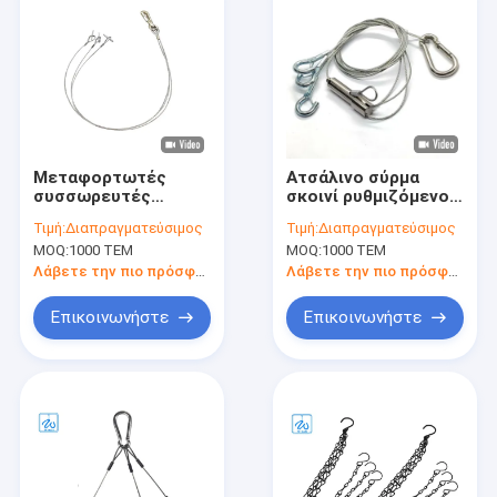
Μεταφορτωτές
Ατσάλινο σύρμα
συσσωρευτές
σκοινί ρυθμιζόμενο
κρεμασμένων
φυτικό δοχείο
Τιμή:
Διαπραγματεύσιμος
Τιμή:
Διαπραγματεύσιμος
καλωδίων από
κρεμασμένο με
MOQ:
1000 ΤΕΜ
MOQ:
1000 ΤΕΜ
χάλυβα ύψους τριών
γάντζο για ασφάλεια
ποδιών για
Λάβετε την πιο πρόσφατη τιμή
Λάβετε την πιο πρόσφατη τιμή
κατσαρόλες
Επικοινωνήστε
Επικοινωνήστε
Σπίτι
Προϊόντα
Σχετικά με εμάς