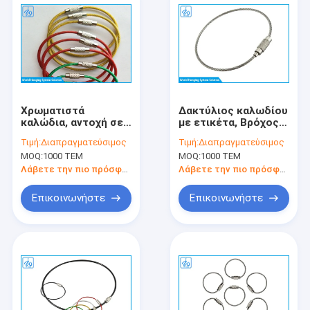
Χρωματιστά
Δακτύλιος καλωδίου
καλώδια, αντοχή σε
με ετικέτα, Βρόχος
υψηλές
καλωδίου μπρελόκ,
Τιμή:
Διαπραγματεύσιμος
Τιμή:
Διαπραγματεύσιμος
θερμοκρασίες,
Μπρελόκ από
MOQ:
1000 ΤΕΜ
MOQ:
1000 ΤΕΜ
εκθεσιακή λίστα
συρματόσχοινο για
ετικέτα αποσκευών
Λάβετε την πιο πρόσφατη τιμή
Λάβετε την πιο πρόσφατη τιμή
/ ρούχων
Επικοινωνήστε
Επικοινωνήστε
Σπίτι
Προϊόντα
Σχετικά με εμάς