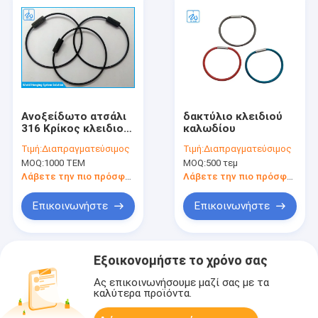
Ανοξείδωτο ατσάλι
δακτύλιο κλειδιού
316 Κρίκος κλειδιού
καλωδίου
με βρόχο καλωδίου
Τιμή:
Διαπραγματεύσιμος
Τιμή:
Διαπραγματεύσιμος
με επικάλυψη νάιλον
MOQ:
1000 ΤΕΜ
MOQ:
500 τεμ
1.2mm
Λάβετε την πιο πρόσφατη τιμή
Λάβετε την πιο πρόσφατη τιμή
Επικοινωνήστε
Επικοινωνήστε
Εξοικονομήστε το χρόνο σας
Ας επικοινωνήσουμε μαζί σας με τα
καλύτερα προϊόντα.