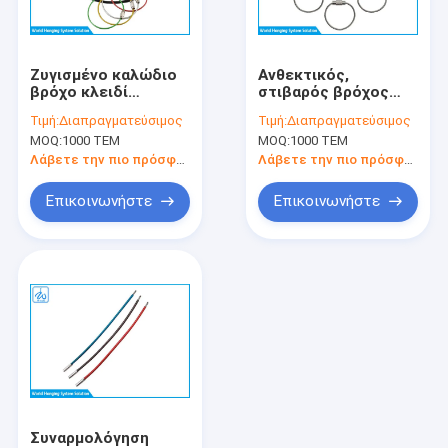
Επισκέψεις στο εργοστάσιο
Έλεγχος ποιότητας
Ζυγισμένο καλώδιο
Ανθεκτικός,
βρόχο κλειδί
στιβαρός βρόχος
Επικοινωνήστε μαζί μας
δαχτυλίδι
καλωδίου μπρελόκ
Τιμή:
Διαπραγματεύσιμος
Τιμή:
Διαπραγματεύσιμος
πολύχρωμα
για υπαίθρια
MOQ:
1000 ΤΕΜ
MOQ:
1000 ΤΕΜ
ταξιδιώτης κλειδί
πεζοπορία,
Ειδήσεις
αλυσίδα σύρμα
κατασκευή σύρματος
Λάβετε την πιο πρόσφατη τιμή
Λάβετε την πιο πρόσφατη τιμή
βρόχο
7 * 7
Υποθέσεις
Επικοινωνήστε
Επικοινωνήστε
Ζητήστε μια προσφορά
Συσκευή ανάρτησης καλωδίων
Συσκευές για τη συσσωμάτωση καλωδίων
Δίσκος λαβής καλωδίου
Συναρμολόγηση