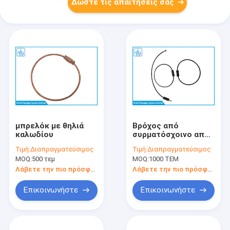
Δώστε τις απαιτήσεις σας
μπρελόκ με θηλιά
Βρόχος από
καλωδίου
συρματόσχοινο από
ανοξείδωτο χάλυβα
Τιμή:
Διαπραγματεύσιμος
Τιμή:
Διαπραγματεύσιμος
με επίστρωση PVC
MOQ:
500 τεμ
MOQ:
1000 ΤΕΜ
για κρέμαση
ετικετών
Λάβετε την πιο πρόσφατη τιμή
Λάβετε την πιο πρόσφατη τιμή
αποσκευών
Επικοινωνήστε
Επικοινωνήστε