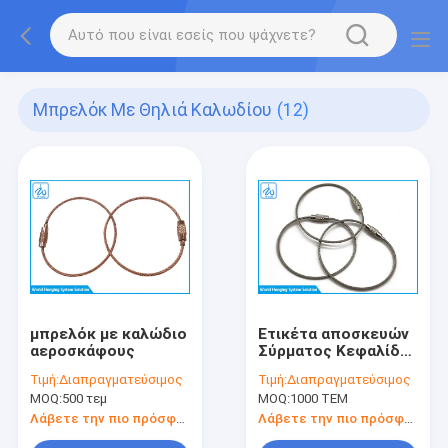
Μπρελόκ Με Θηλιά Καλωδίου
(12)
μπρελόκ με καλώδιο
Ετικέτα αποσκευών
αεροσκάφους
Σύρματος Κεφαλίδας
Κλειδί Κλειδί Κλειδί
Τιμή:
Διαπραγματεύσιμος
Τιμή:
Διαπραγματεύσιμος
Κλειδί Κλειδιού
MOQ:
500 τεμ
MOQ:
1000 ΤΕΜ
Ατσάλι
Λάβετε την πιο πρόσφατη τιμή
Λάβετε την πιο πρόσφατη τιμή