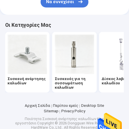
Να συνεχίσει
μπρελόκ με θηλιά καλωδίου
καλώδιο ασφαλείας ελατηρίου επέκτασης
Οι Κατηγορίες Μας
καλώδιο για σκύλους
Ηχητικό σύστημα ανάρτησης οροφής
καλώδια φρένων
Δαχτυλίδια Ring Sling
Συσκευή ανάρτησης
Συσκευές για τη
Δίσκος λαβής
καλωδίων
συσσωμάτωση
καλωδίου
καλωδίων
Αρχική Σελίδα
Περίπου εμείς
Desktop Site
Sitemap
Privacy Policy
Ποιότητα
Συσκευή ανάρτησης καλωδίων
Κίνα
εργοστάσιο.Copyright © 2026 Dongguan Wire Rope Mate
HardWare Co,.Ltd.. All Rights Reserved.