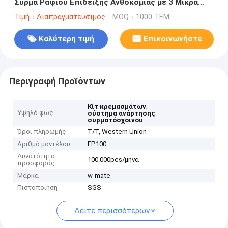
Σύρμα Ραφιού Επίδειξης Ανθοκομίας με 3 Μικρά
Κουμπώματα
Τιμή：Διαπραγματεύσιμος
MOQ：1000 ΤΕΜ
Καλύτερη τιμή
Επικοινωνήστε
Περιγραφή Προϊόντων
,
Κίτ κρεμασμάτων
Υψηλό φως
σύστημα ανάρτησης
συρματόσχοινου
Όροι πληρωμής
T/T, Western Union
Αριθμό μοντέλου
FP100
Δυνατότητα
100.000pcs/μήνα
προσφοράς
Μάρκα
w-mate
Πιστοποίηση
SGS
Δείτε περισσότερων