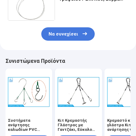
Ραφιού Επίδειξης
Ανθοκομίας με 3 Μικρά
Κουμπώματα
Να συνεχίσει
Συνιστώμενα Προϊόντα
Συστήματα
Κιτ Κρεμαστής
Κρεμαστό κιτ 
ανάρτησης
Γλάστρας με
γλάστρα Κιτ
καλωδίων PVC
Γαντζάκι, Εύκολο
ανάρτησης για
επιφάνειας,
στην Εγκατάσταση,
γλάστρα