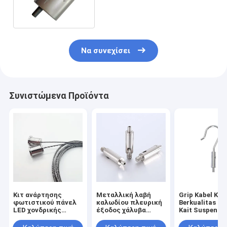
Σιδηροδρομικού καλωδίου
κρεμασμένο σύστημα
Να συνεχίσει
Συνιστώμενα Προϊόντα
Κιτ ανάρτησης
Μεταλλική λαβή
Grip Kabel Ku
φωτιστικού πάνελ
καλωδίου πλευρική
Berkualitas Ti
LED χονδρικής
έξοδος χάλυβα
Kait Suspensi 
εργοστασίου, σύρμα
σύρμα σκοινί
Dapat Disesua
ανάρτησης, γρήγορα
σταυρό λαβή
Fitting Perang