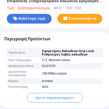
επιφάνειας Σιδηροδρομικού καλωδίου κρεμασμένο
σύστημα
Τιμή：Διαπραγματεύσιμος
MOQ：1000 ΤΕΜ
Καλύτερη τιμή
Επικοινωνήστε
Περιγραφή Προϊόντων
,
Σφιγκτήρες Καλωδίων Grip Lock
Υψηλό φως
Ρυθμίσιμες λαβές καλωδίων
Όροι πληρωμής
T/T, Western Union
Αριθμό μοντέλου
CLG-E101
Δυνατότητα
100.000pcs/μήνα
προσφοράς
Μάρκα
w-mate
Πιστοποίηση
SGS
Δείτε περισσότερων