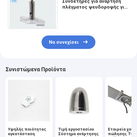
Συνδετήρες για ανάρτηση
πλέγματος ψευδοροφής για
ηλεκτρικά, Κλιπ πλέγματος
οροφής κουμπωτά
Να συνεχίσει
Συνιστώμενα Προϊόντα
Υψηλής ποιότητας
Τιμή εργοστασίου
Εταιρεία χονδ
εγκατάσταση
Σύστημα ανάρτησης
πώλησης T-bar