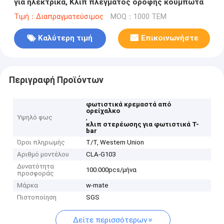
για ηλεκτρικά, Κλιπ πλέγματος οροφής κουμπωτά
Τιμή：Διαπραγματεύσιμος
MOQ：1000 ΤΕΜ
Καλύτερη τιμή
Επικοινωνήστε
Περιγραφή Προϊόντων
φωτιστικά κρεμαστά από
ορείχαλκο
Υψηλό φως
,
κλιπ στερέωσης για φωτιστικά Τ-
bar
Όροι πληρωμής
T/T, Western Union
Αριθμό μοντέλου
CLA-G103
Δυνατότητα
100.000pcs/μήνα
προσφοράς
Μάρκα
w-mate
Πιστοποίηση
SGS
Δείτε περισσότερων