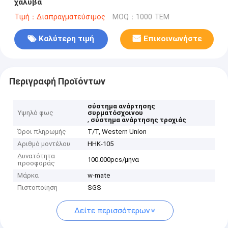
χάλυβα
Τιμή：Διαπραγματεύσιμος
MOQ：1000 ΤΕΜ
Καλύτερη τιμή
Επικοινωνήστε
Περιγραφή Προϊόντων
σύστημα ανάρτησης
Υψηλό φως
συρματόσχοινου
,
σύστημα ανάρτησης τροχιάς
Όροι πληρωμής
T/T, Western Union
Αριθμό μοντέλου
HHK-105
Δυνατότητα
100.000pcs/μήνα
προσφοράς
Μάρκα
w-mate
Πιστοποίηση
SGS
Δείτε περισσότερων