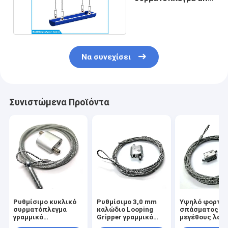
γαλβανισμένο
χάλυβα
Να συνεχίσει
Συνιστώμενα Προϊόντα
Ρυθμίσιμο κυκλικό
Ρυθμίσιμο 3,0 mm
Υψηλό φορτίο
συρματόπλεγμα
καλώδιο Looping
σπάσματος Δ
γραμμικό
Gripper γραμμικό
μεγέθους λαβ
συρματόπλεγμα
κρεμασμένο κιτ για
καλωδίου για