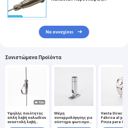
Εξαρτήματα Γρήγορης Σύνδεσης
Συρματόσχοινου για Κρεμαστά
Φωτιστικά Οροφής
Να συνεχίσει
Συνιστώμενα Προϊόντα
Υψηλής ποιότητας
Μέρη
Venta Directa 
απλή λαβή καλωδίου
συναρμολόγησης για
Fábrica al por
αναστολή λαβή
σύστημα φωτισμού
Pinza para Cab
φωτισμού καλωδίου
και κρεμασμένο
Acero, Herraje