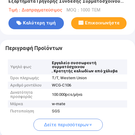
Εξαρτήματα Γρήγορης Σύνδεσης Συρματόσχοινου
για Κρεμαστά Φωτιστικά Οροφής
Τιμή：Διαπραγματεύσιμος
MOQ：1000 ΤΕΜ
Καλύτερη τιμή
Επικοινωνήστε
Περιγραφή Προϊόντων
Εργαλείο συσσωρευτή
Υψηλό φως
συρματόσχοινου
,
Κρατητής καλωδίων από χάλυβα
Όροι πληρωμής
T/T, Western Union
Αριθμό μοντέλου
WCG-C106
Δυνατότητα
100.000pcs/μήνα
προσφοράς
Μάρκα
w-mate
Πιστοποίηση
SGS
Δείτε περισσότερων