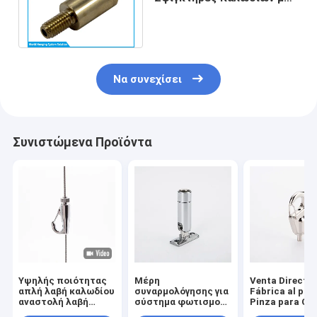
Κάτω Εξόδους για
Φωτιστικά Οροφής
Να συνεχίσει
Συνιστώμενα Προϊόντα
Υψηλής ποιότητας
Μέρη
Venta Directa 
απλή λαβή καλωδίου
συναρμολόγησης για
Fábrica al por
αναστολή λαβή
σύστημα φωτισμού
Pinza para Cab
φωτισμού καλωδίου
και κρεμασμένο
Acero, Herraje