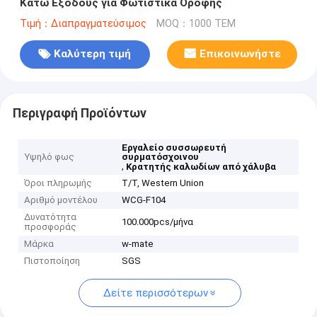
Κάτω Εξόδους για Φωτιστικά Οροφής
Τιμή：Διαπραγματεύσιμος
MOQ：1000 ΤΕΜ
Καλύτερη τιμή
Επικοινωνήστε
Περιγραφή Προϊόντων
Εργαλείο συσσωρευτή
Υψηλό φως
συρματόσχοινου
,
Κρατητής καλωδίων από χάλυβα
Όροι πληρωμής
T/T, Western Union
Αριθμό μοντέλου
WCG-F104
Δυνατότητα
100.000pcs/μήνα
προσφοράς
Μάρκα
w-mate
Πιστοποίηση
SGS
Δείτε περισσότερων