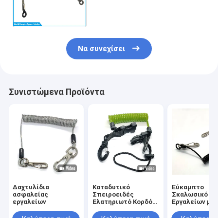
ασφαλείας καλώδιο πλαστικό
επικαλυμμένο ατσάλινο
σύρμα σχοινί
Να συνεχίσει
Συνιστώμενα Προϊόντα
Δαχτυλίδια
Καταδυτικό
Εύκαμπτο
ασφαλείας
Σπειροειδές
Σκαλωσικό Σχ
εργαλείων
Ελατηριωτό Κορδόνι
Εργαλείων με
μπρελόκ κορδόνι
Ελατήριο, Βρό
bungee καρπού
Άγκιστρο