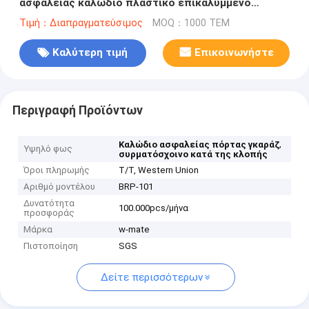
ασφαλείας καλώδιο πλαστικό επικαλυμμένο
ατσάλινο σύρμα σχοινί
Τιμή：Διαπραγματεύσιμος
MOQ：1000 ΤΕΜ
Καλύτερη τιμή
Επικοινωνήστε
Περιγραφή Προϊόντων
,
Καλώδιο ασφαλείας πόρτας γκαράζ
Υψηλό φως
συρματόσχοινο κατά της κλοπής
Όροι πληρωμής
T/T, Western Union
Αριθμό μοντέλου
BRP-101
Δυνατότητα
100.000pcs/μήνα
προσφοράς
Μάρκα
w-mate
Πιστοποίηση
SGS
Δείτε περισσότερων