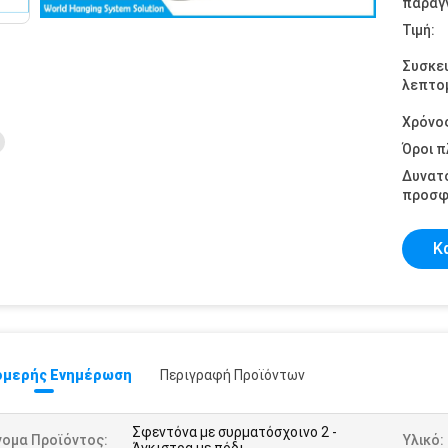
παραγγ
Τιμή:
Συσκε
λεπτομ
Χρόνο
Όροι 
Δυνατ
προσφ
Κ
μερής Ενημέρωση
Περιγραφή Προϊόντων
Σφεντόνα με συρματόσχοινο 2 -
νομα Προϊόντος:
Υλικό: