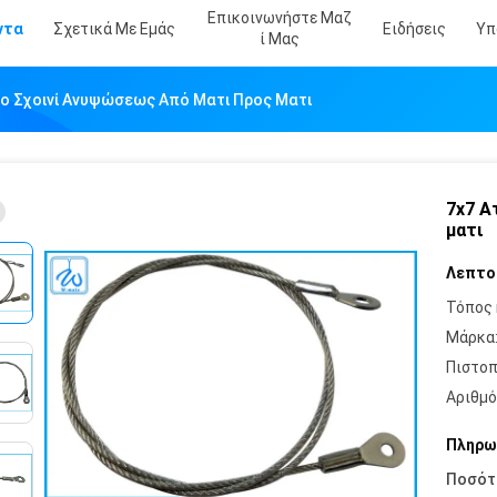
Επικοινωνήστε Μαζ
ντα
Σχετικά Με Εμάς
Ειδήσεις
Υπ
Ί Μας
νο Σχοινί Ανυψώσεως Από Ματι Προς Ματι
7x7 Α
ματι
Λεπτο
Τόπος 
Μάρκα
Πιστοπ
Αριθμό
Πληρω
Ποσότ