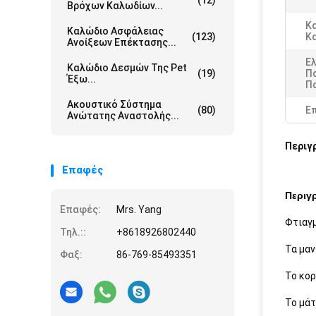
(12)
Βρόχων Καλωδίων...
Κ
Καλώδιο Ασφάλειας
(123)
Κ
Ανοίξεων Επέκτασης...
Ε
Καλώδιο Δεσμών Της Pet
(19)
Π
Έξω...
Π
Ακουστικό Σύστημα
(80)
Ε
Ανώτατης Αναστολής...
Περιγ
Επαφές
Περιγ
Επαφές:
Mrs. Yang
Φτιαγμ
Τηλ.::
+8618926802440
Τα μαν
Φαξ:
86-769-85493351
Το κορ
Το μάτ