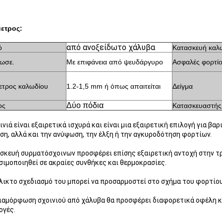
ετρος:
από ανοξείδωτο χάλυβα
ό
Κατασκευή καλ
ίωσε.
Με επιφάνεια από ψευδάργυρο
Ασφαλές φορτίο
ετρος καλωδίου
1.2-1,5 mm ή όπως απαιτείται
Δείγμα
Δύο πόδια
ος
Κατασκευαστής
ινιά είναι εξαιρετικά ισχυρά και είναι μια εξαιρετική επιλογή για βα
η, αλλά και την ανύψωση, την έλξη ή την αγκυροδότηση φορτίων.
σκευή συρματόσχοινων προσφέρει επίσης εξαιρετική αντοχή στην τρ
σιμοποιηθεί σε ακραίες συνθήκες και θερμοκρασίες.
λικτο σχεδιασμό του μπορεί να προσαρμοστεί στο σχήμα του φορτίο
ιαμόρφωση σχοινιού από χάλυβα θα προσφέρει διαφορετικά οφέλη κα
ογές.