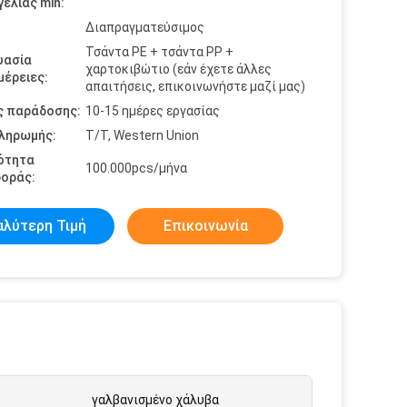
ελίας min:
Διαπραγματεύσιμος
Τσάντα PE + τσάντα PP +
υασία
χαρτοκιβώτιο (εάν έχετε άλλες
έρειες:
απαιτήσεις, επικοινωνήστε μαζί μας)
ς παράδοσης:
10-15 ημέρες εργασίας
πληρωμής:
T/T, Western Union
ότητα
100.000pcs/μήνα
οράς:
αλύτερη Τιμή
Επικοινωνία
γαλβανισμένο χάλυβα