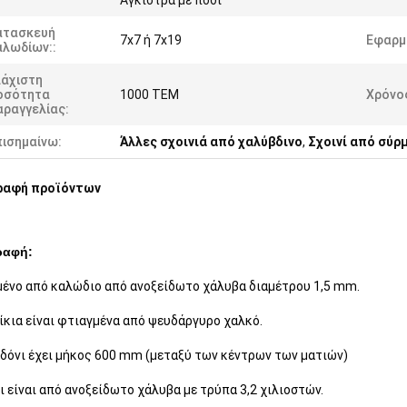
Άγκιστρα με πόδι
ατασκευή
7x7 ή 7x19
Εφαρμ
αλωδίων::
λάχιστη
οσότητα
1000 ΤΕΜ
Χρόνο
αραγγελίας:
πισημαίνω:
Άλλες σχοινιά από χαλύβδινο
,
Σχοινί από σύρ
ραφή προϊόντων
ραφή:
ένο από καλώδιο από ανοξείδωτο χάλυβα διαμέτρου 1,5 mm.
ίκια είναι φτιαγμένα από ψευδάργυρο χαλκό.
δόνι έχει μήκος 600 mm (μεταξύ των κέντρων των ματιών)
ι είναι από ανοξείδωτο χάλυβα με τρύπα 3,2 χιλιοστών.