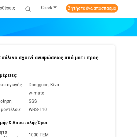
Greek
οθέσεις
Ζητήστε ένα απόσπασμα
τσάλινο σχοινί ανυψώσεως από ματι προς
μέρειες:
καταγωγής:
Dongguan, Κίνα
:
w-mate
οίηση:
SGS
 μοντέλου:
WRS-110
μής & Αποστολής Όροι:
ητα
1000 ΤΕΜ