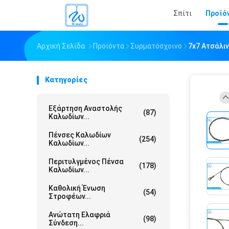
Σπίτι
Προϊό
Αρχική Σελίδα
Προϊόντα
Συρματόσχοινο
7x7 Ατσάλι
Κατηγορίες
Εξάρτηση Αναστολής
(87)
Καλωδίων...
Πένσες Καλωδίων
(254)
Καλωδίων...
Περιτυλγμένος Πένσα
(178)
Καλωδίων...
Καθολική Ένωση
(54)
Στροφέων...
Ανώτατη Ελαφριά
(98)
Σύνδεση...