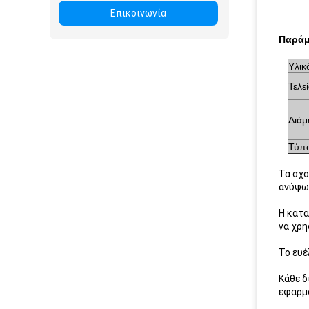
Επικοινωνία
Παράμ
Υλικ
Τελε
Διάμ
Τύπ
Τα σχο
ανύψωσ
Η κατα
να χρη
Το ευέ
Κάθε δ
εφαρμ