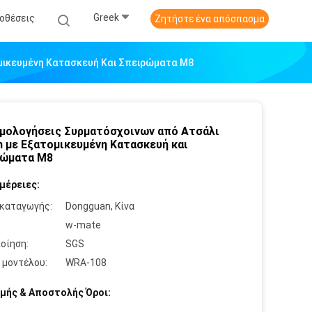
Greek
οθέσεις
Ζητήστε ένα απόσπασμα
μικευμένη Κατασκευή Και Σπειρώματα M8
μολογήσεις Συρματόσχοινων από Ατσάλι
 με Εξατομικευμένη Κατασκευή και
ρώματα M8
μέρειες:
καταγωγής:
Dongguan, Κίνα
:
w-mate
οίηση:
SGS
 μοντέλου:
WRA-108
μής & Αποστολής Όροι: