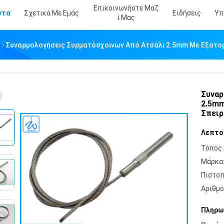
Επικοινωνήστε Μαζ
ντα
Σχετικά Με Εμάς
Ειδήσεις
Υπ
Ί Μας
Συναρμολογήσεις Συρματόσχοινων Από Ατσάλι 2.5mm Με Εξατο
Συναρ
2.5mm
Σπει
Λεπτο
Τόπος 
Μάρκα
Πιστοπ
Αριθμό
Πληρω