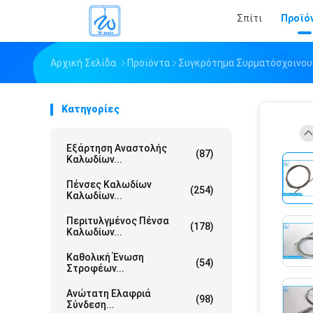
Σπίτι
Προϊό
Αρχική Σελίδα
Προϊόντα
Συγκρότημα Συρματόσχοινου
Κατηγορίες
Εξάρτηση Αναστολής
(87)
Καλωδίων...
Πένσες Καλωδίων
(254)
Καλωδίων...
Περιτυλγμένος Πένσα
(178)
Καλωδίων...
Καθολική Ένωση
(54)
Στροφέων...
Ανώτατη Ελαφριά
(98)
Σύνδεση...