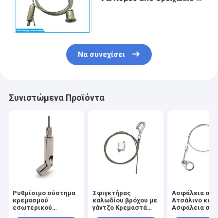
Χάλυβα Παρέχει Λύσεις
Εφαρμογής Ανάρτησης
Να συνεχίσει
Συνιστώμενα Προϊόντα
Ρυθμίσιμο σύστημα
Σφιγκτήρας
Ασφάλεια ομι
κρεμασμού
καλωδίου βρόχου με
Ατσάλινο καλ
εσωτερικού
γάντζο Κρεμαστά
Ασφάλεια σύρ
νήματος για
συστήματα
το ταβάνι Ομι