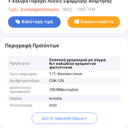
+ Χάλυβα Παρέχει Λύσεις Εφαρμογής Ανάρτησης
Τιμή：Διαπραγματεύσιμος
MOQ：1000 ΤΕΜ
Καλύτερη τιμή
Επικοινωνήστε
Περιγραφή Προϊόντων
,
Συσκευή κρεμασμού με σύρμα
Υψηλό φως
Κιτ καλωδίου κρεμαστού
φωτιστικού
Όροι πληρωμής
T/T, Western Union
Αριθμό μοντέλου
CSK-125
Δυνατότητα
100.000pcs/μήνα
προσφοράς
Μάρκα
w-mate
Πιστοποίηση
SGS
Δείτε περισσότερων