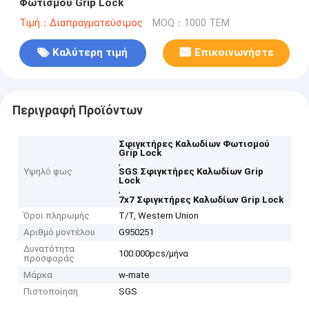
Φωτισμού Grip Lock
Τιμή：Διαπραγματεύσιμος
MOQ：1000 ΤΕΜ
Καλύτερη τιμή
Επικοινωνήστε
Περιγραφή Προϊόντων
Σφιγκτήρες Καλωδίων Φωτισμού
Grip Lock
,
Υψηλό φως
SGS Σφιγκτήρες Καλωδίων Grip
Lock
,
7x7 Σφιγκτήρες Καλωδίων Grip Lock
Όροι πληρωμής
T/T, Western Union
Αριθμό μοντέλου
G950251
Δυνατότητα
100.000pcs/μήνα
προσφοράς
Μάρκα
w-mate
Πιστοποίηση
SGS