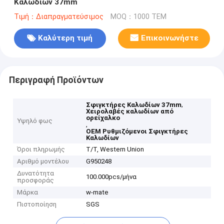
Καλωδίων 37mm
Τιμή：Διαπραγματεύσιμος
MOQ：1000 ΤΕΜ
Καλύτερη τιμή
Επικοινωνήστε
Περιγραφή Προϊόντων
,
Σφιγκτήρες Καλωδίων 37mm
Χειρολαβές καλωδίων από
ορείχαλκο
Υψηλό φως
,
OEM Ρυθμιζόμενοι Σφιγκτήρες
Καλωδίων
Όροι πληρωμής
T/T, Western Union
Αριθμό μοντέλου
G950248
Δυνατότητα
100.000pcs/μήνα
προσφοράς
Μάρκα
w-mate
Πιστοποίηση
SGS