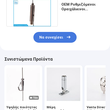
OEM Ρυθμιζόμενοι
Ορειχάλκινοι
Σφιγκτήρες Καλωδίων
37mm
Να συνεχίσει
Συνιστώμενα Προϊόντα
Υψηλής ποιότητας
Μέρη
Venta Directa 