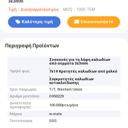
3x3mm
Τιμή：Διαπραγματεύσιμος
MOQ：1000 ΤΕΜ
Καλύτερη τιμή
Επικοινωνήστε
Περιγραφή Προϊόντων
Συσκευές για τη λήψη καλωδίων
από σύρματα 3x3mm
,
Υψηλό φως
7x19 Κρατητές καλωδίων από χαλκό
,
Συγκρατητές καλωδίων
αυτοκλείδωσης
Όροι πληρωμής
T/T, Western Union
Αριθμό μοντέλου
G950229
Δυνατότητα
100.000pcs/μήνα
προσφοράς
Μάρκα
w-mate
Πιστοποίηση
SGS