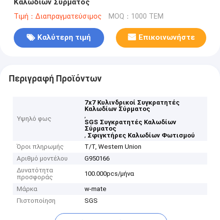
Καλωδίων Σύρματος
Τιμή：Διαπραγματεύσιμος
MOQ：1000 ΤΕΜ
Καλύτερη τιμή
Επικοινωνήστε
Περιγραφή Προϊόντων
7x7 Κυλινδρικοί Συγκρατητές
Καλωδίων Σύρματος
,
Υψηλό φως
SGS Συγκρατητές Καλωδίων
Σύρματος
,
Σφιγκτήρες Καλωδίων Φωτισμού
Όροι πληρωμής
T/T, Western Union
Αριθμό μοντέλου
G950166
Δυνατότητα
100.000pcs/μήνα
προσφοράς
Μάρκα
w-mate
Πιστοποίηση
SGS