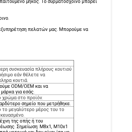
απαιτούμενο μήκος. Το συρματόσχοινο μπορεί
οινο.
 εξυπηρέτηση πελατών μας. Μπορούμε να
ότερη συσκευασία πλήρους κουτιού
ρήσιμο εάν θέλετε να
ληρα κουτιά.
ούμε ODM/OEM και να
μάρκα για εσάς.
ο χρώμα
στο προϊόν.
αρδύτερο σημείο που μετρήθηκε.
ο
το μεγαλύτερο μέρος του
το
σκευασμένο
.
τέχνη της οπής ή του
έωσης. Σημείωση: M8x1, M10x1