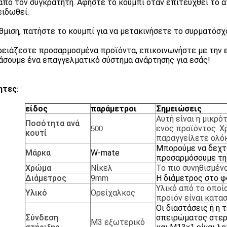
από τον συγκρατητή. Αφήστε το κουμπί όταν επιτευχθεί το 
ειδωθεί.
ύθμιση, πατήστε το κουμπί για να μετακινήσετε το συρματόσχ
ρειάζεστε προσαρμοσμένα προϊόντα, επικοινωνήστε με την
άσουμε ένα επαγγελματικό σύστημα ανάρτησης για εσάς!
ητες
:
είδος
παράμετροι
Σημειώσεις
Αυτή είναι η μικρ
Ποσότητα ανά
ενός προϊόντος. Χ
500
κουτί
παραγγείλετε ολόκ
Μπορούμε να δεχτ
Μάρκα
W-mate
προσαρμόσουμε τη 
Χρώμα
Νίκελ
Το πιο συνηθισμέν
Διάμετρος
9mm
Η διάμετρος στο φ
Υλικό
από το οποί
Υλικό
Ορείχαλκος
προϊόν είναι κατα
Οι διαστάσεις ή η 
Σύνδεση
σπειρώματος στερ
M3 εξωτερικό