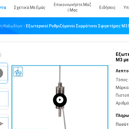
Επικοινωνήστε Μαζ
ντα
Σχετικά Με Εμάς
Ειδήσεις
Υπ
Ί Μας
ση Καλωδίων
Εξωτερικοί Ρυθμιζόμενοι Συρμάτινοι Σφιγκτήρες M3
Εξωτε
M3 με
Λεπτο
Τόπος 
Μάρκα
Πιστοπ
Αριθμό
Πληρω
Ποσότ