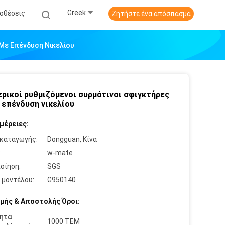
Greek
οθέσεις
Ζητήστε ένα απόσπασμα
 Με Επένδυση Νικελίου
ρικοί ρυθμιζόμενοι συρμάτινοι σφιγκτήρες
 επένδυση νικελίου
μέρειες:
καταγωγής:
Dongguan, Κίνα
:
w-mate
οίηση:
SGS
 μοντέλου:
G950140
μής & Αποστολής Όροι:
ητα
1000 ΤΕΜ