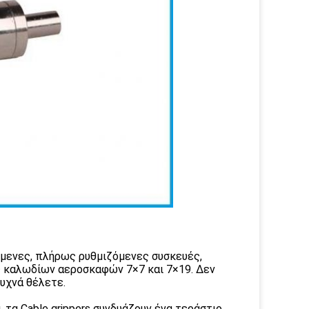
ζόμενες, πλήρως ρυθμιζόμενες συσκευές,
ς καλωδίων αεροσκαφών 7×7 και 7×19. Δεν
συχνά θέλετε.
τα Cable grippers συνδυάζουν ένα τεράστιο