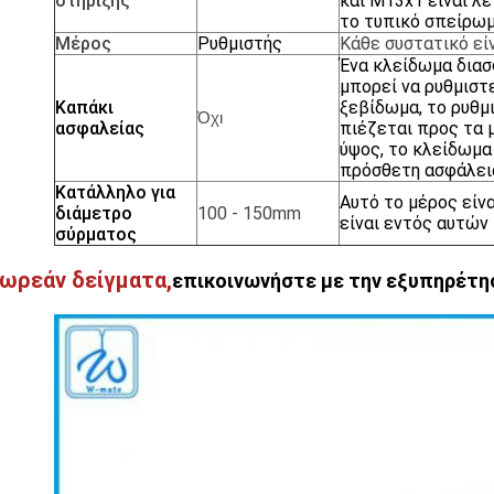
στήριξης
και M13x1 είναι λε
το τυπικό σπείρωμ
Μέρος
Ρυθμιστής
Κάθε
συστατικό
εί
Ένα κλείδωμα διασφ
μπορεί να ρυθμιστ
Καπάκι
ξεβίδωμα, το ρυθμ
Όχι
ασφαλείας
πιέζεται προς τα 
ύψος, το κλείδωμα 
πρόσθετη ασφάλει
Κατάλληλο για
Αυτό το μέρος είν
διάμετρο
100 - 150mm
είναι εντός αυτών
σύρματος
δωρεάν δείγματα,
επικοινωνήστε με την εξυπηρέτη