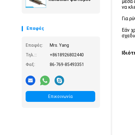
μέσα 
να κλ
Για ρ
Επαφές
Εάν χ
σχεδι
Επαφές:
Mrs. Yang
Ιδιότ
Τηλ.::
+8618926802440
Φαξ:
86-769-85493351
Επικοινωνία