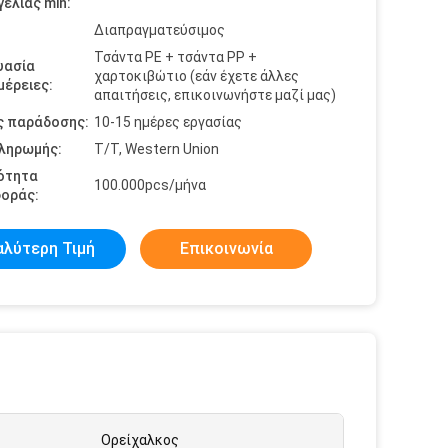
ελίας min:
Διαπραγματεύσιμος
Τσάντα PE + τσάντα PP +
υασία
χαρτοκιβώτιο (εάν έχετε άλλες
έρειες:
απαιτήσεις, επικοινωνήστε μαζί μας)
ς παράδοσης:
10-15 ημέρες εργασίας
πληρωμής:
T/T, Western Union
ότητα
100.000pcs/μήνα
οράς:
αλύτερη Τιμή
Επικοινωνία
Ορείχαλκος