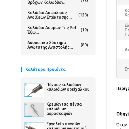
(12)
Βρόχων Καλωδίων...
Κ
Καλώδιο Ασφάλειας
(123)
Κ
Ανοίξεων Επέκτασης...
Ε
Καλώδιο Δεσμών Της Pet
(19)
Π
Έξω...
Π
Ακουστικό Σύστημα
(80)
Ανώτατης Αναστολής...
Δε
Ε
Καλύτερα Προϊόντα
Πένσες καλωδίων
Περιγ
καλωδίων ορείχαλκου
Κρεμώντας πένσα
καλωδίων
αεροσκαφών
Οδηγί
Εργαλείο πενσών
Όταν 
καλωδίων φωτισμού