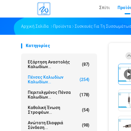
Σπίτι
Προϊό
Αρχική Σελίδα
Προϊόντα
Συσκευές Για Τη Συσσωμάτω
Κατηγορίες
Εξάρτηση Αναστολής
(87)
Καλωδίων...
Πένσες Καλωδίων
(254)
Καλωδίων...
Περιτυλγμένος Πένσα
(178)
Καλωδίων...
Καθολική Ένωση
(54)
Στροφέων...
Ανώτατη Ελαφριά
(98)
Σύνδεση...