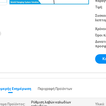
παραγγ
Τιμή:
Συσκε
λεπτομ
Χρόνο
Όροι 
Δυνατ
προσφ
Κ
μερής Ενημέρωση
Περιγραφή Προϊόντων
Ρύθμιση λαβών καλωδίων
νομα Προϊόντος:
Υλικό: