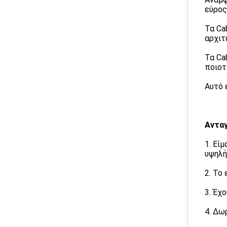
εύρος
Τα Ca
αρχιτ
Τα Ca
ποιοτ
Αυτό 
Ανταγ
1. Εί
υψηλή
2. Το
3. Έχ
4. Δω