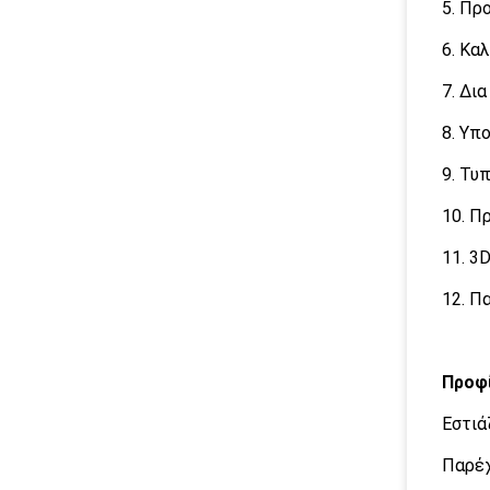
5. Πρ
6. Κα
7. Δι
8. Υπ
9. Τυ
10. Π
11. 3
12. Π
Προφί
Εστιά
Παρέχ