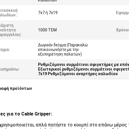
καλωδίων
ατασκευή
7x7 ή 7x19
Εφαρμ
αλωδίων::
λάχιστη
οσότητα
1000 ΤΕΜ
Χρόνο
αραγγελίας:
Δωρεάν δείγμα (Παρακαλώ
ίγμα:
επικοινωνήστε με την
εξυπηρέτηση πελατών)
Ρυθμιζόμενοι συρμάτινοι σφιγκτήρες με επέν
πισημαίνω:
Εξωτερικοί ρυθμιζόμενοι συρμάτινοι σφιγκτ
7x19 Ρυθμιζόμενοι αναρτήρες καλωδίου
ραφή προϊόντων
ες για το Cable Gripper:
χρησιμοποιείται, απλά πατήστε το κουμπί στο επάνω μέρος 