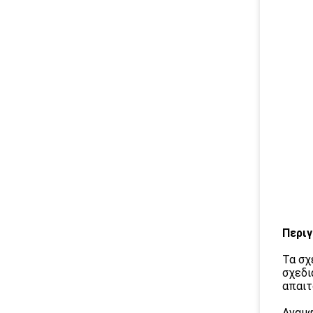
Περιγ
Τα σχ
σχεδι
απαιτ
Αναμφ