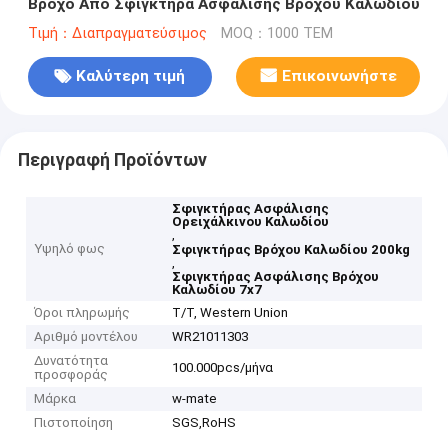
Βρόχο Από Σφιγκτήρα Ασφάλισης Βρόχου Καλωδίου
Τιμή：Διαπραγματεύσιμος
MOQ：1000 ΤΕΜ
Καλύτερη τιμή
Επικοινωνήστε
Περιγραφή Προϊόντων
Σφιγκτήρας Ασφάλισης
Ορειχάλκινου Καλωδίου
,
Υψηλό φως
Σφιγκτήρας Βρόχου Καλωδίου 200kg
,
Σφιγκτήρας Ασφάλισης Βρόχου
Καλωδίου 7x7
Όροι πληρωμής
T/T, Western Union
Αριθμό μοντέλου
WR21011303
Δυνατότητα
100.000pcs/μήνα
προσφοράς
Μάρκα
w-mate
Πιστοποίηση
SGS,RoHS