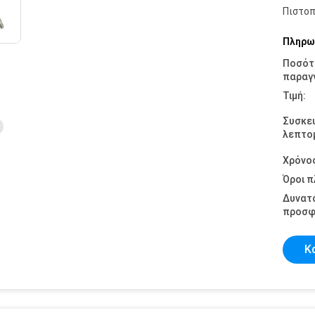
Πιστοπ
Πληρω
Ποσότ
παραγγ
Τιμή:
Συσκε
λεπτομ
Χρόνο
Όροι 
Δυνατ
προσφ
Κ