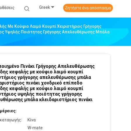
Greek
οθέσεις
Ζητήστε ένα απόσπασμα
ής Με Κούφιο Λαιμό Κουμπί Χειριστήριος Γρήγορης
ριος Υψηλής Ποιότητας Γρήγορης Απελευθέρωσης Μπάλα
οιημένο Πινάκι Γρήγορης Απελευθέρωσης
δης κεφαλής με κούφιο λαιμό κουμπί
στήριος γρήγορης απελευθέρωσης μπάλα
αριστήριος πινάκι χονδρικό επίπεδο
δης κεφαλής με κούφιο λαιμό κουμπί
στήριος υψηλής ποιότητας γρήγορης
υθέρωσης μπάλα κλειδαριστήριος πινάκι
μέρειες:
καταγωγής:
Κίνα
:
W-mate