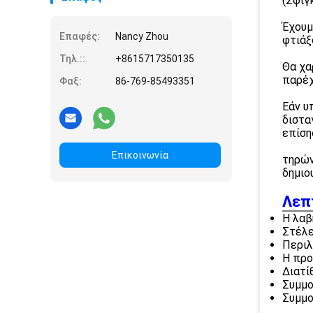
(Σφιγ
Έχουμ
Επαφές:
Nancy Zhou
φτιάξ
Τηλ.::
+8615717350135
Θα χα
παρέχ
Φαξ:
86-769-85493351
Εάν υ
διστα
επίση
Επικοινωνία
τηρών
δημιο
Λεπ
Η λαβ
Στέλε
Περιλ
Η προ
Διατί
Συμμο
Συμμο