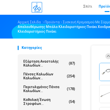
Σπίτι
Προϊό
Αρχική Σελίδα
Προϊόντα
Συσκευή Κρεμασμού Με Σύρμ
Απελευθέρωσης Μπάλα Κλειδαριστήριος Πινάκι Χονδρι
Κλειδαριστήριος Πινάκι
Κατηγορίες
Εξάρτηση Αναστολής
(87)
Καλωδίων...
Πένσες Καλωδίων
(254)
Καλωδίων...
Περιτυλγμένος Πένσα
(178)
Καλωδίων...
Καθολική Ένωση
(54)
Στροφέων...