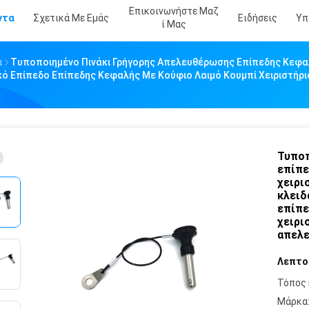
Επικοινωνήστε Μαζ
ντα
Σχετικά Με Εμάς
Ειδήσεις
Υπ
Ί Μας
α
Τυποποιημένο Πινάκι Γρήγορης Απελευθέρωσης Επίπεδης Κεφαλ
κό Επίπεδο Επίπεδης Κεφαλής Με Κούφιο Λαιμό Κουμπί Χειριστή
Τυποπ
επίπε
χειρι
κλειδ
επίπε
χειρι
απελε
Λεπτο
Τόπος 
Μάρκα