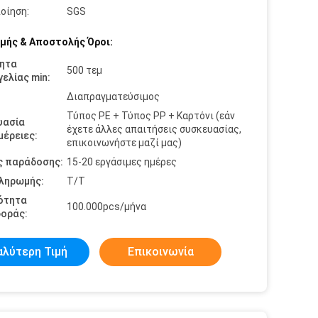
οίηση:
SGS
μής & Αποστολής Όροι:
ητα
500 τεμ
ελίας min:
Διαπραγματεύσιμος
Τύπος PE + Τύπος PP + Καρτόνι (εάν
υασία
έχετε άλλες απαιτήσεις συσκευασίας,
έρειες:
επικοινωνήστε μαζί μας)
ς παράδοσης:
15-20 εργάσιμες ημέρες
πληρωμής:
T/T
ότητα
100.000pcs/μήνα
οράς:
αλύτερη Τιμή
Επικοινωνία