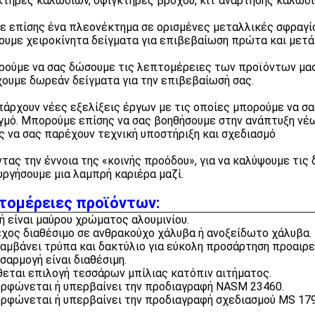
κτήρες καλωδίων, σφιγκτήρες βρόχου, κιτ ανάρτησης καλωδίω
ε επίσης ένα πλεονέκτημα σε ορισμένες μεταλλικές σφραγίσε
ουμε χειροκίνητα δείγματα για επιβεβαίωση πρώτα και μετά 
ρούμε να σας δώσουμε τις λεπτομέρειες των προϊόντων μας
ουμε δωρεάν δείγματα για την επιβεβαίωσή σας.
πάρχουν νέες εξελίξεις έργων με τις οποίες μπορούμε να σ
γμό. Μπορούμε επίσης να σας βοηθήσουμε στην ανάπτυξη νέω
ς να σας παρέχουν τεχνική υποστήριξη και σχεδιασμό
τας την έννοια της «κοινής προόδου», για να καλύψουμε τις
υργήσουμε μια λαμπρή καριέρα μαζί.
τομέρειες προϊόντων:
ή είναι μαύρου χρώματος αλουμινίου.
χος διαθέσιμο σε ανθρακούχο χάλυβα ή ανοξείδωτο χάλυβα.
αμβάνει τρύπα και δακτύλιο για εύκολη προσάρτηση προαιρε
σαρμογή είναι διαθέσιμη.
θεται επιλογή τεσσάρων μπίλιας κατόπιν αιτήματος.
ρφώνεται ή υπερβαίνει την προδιαγραφή NASM 23460.
ρφώνεται ή υπερβαίνει την προδιαγραφή σχεδιασμού MS 179