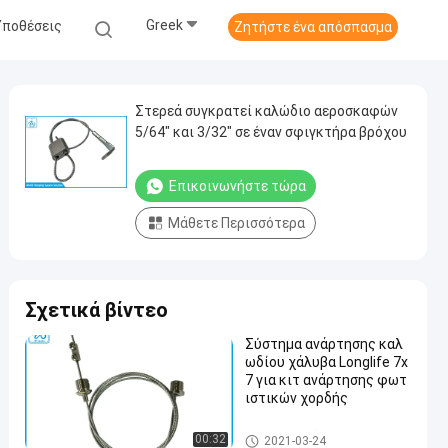
Greek
Υποθέσεις
Ζητήστε ένα απόσπασμα
Στερεά συγκρατεί καλώδιο αεροσκαφών
5/64″ και 3/32″ σε έναν σφιγκτήρα βρόχου
Επικοινωνήστε τώρα
Μάθετε Περισσότερα
Σχετικά βίντεο
Σύστημα ανάρτησης καλ
ωδίου χάλυβα Longlife 7x
7 για κιτ ανάρτησης φωτ
ιστικών χορδής
Συσκευή ανάρτησης καλωδί
00:32
2021-03-24