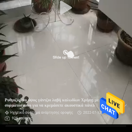
Ρυθμιζόμενο ύψος γάντζοι λαβή καλωδίων Χρήση με
συρματόσχοινο για να κρεμάσετε ακουστικά πάνελ
Ηχητικό σύστημα ανάρτησης οροφής
2022-07-13
925 απόψεις