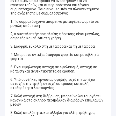
αντικείμενα που πρέπει να αναρτηθούν και να
εγκατασταθούν, και οι περισσότεροι επιλέγουν
συρματόσχοινα. Ποια είναι λοιπόν τα πλεονεκτήματα
της ανάρτησης με συρματόσχοινο;
1. Το συρματόσχοινο μπορεί να μεταφέρει φορτίο σε
μεγάλη απόσταση.
2, ο συντελεστής ασφαλείας φόρτισης είναι μεγάλος,
ασφαλής και αξιόπιστη χρήση.
3. Ελαφρύ, εύκολο στη μεταφορά και τη μεταφορά.
4. Μπορεί να αντέξει διάφορα φορτία και μεταβλητά
φορτία.
5. Έχει υψηλότερη αντοχή σε εφελκυσμό, αντοχή σε
κόπωση και ανθεκτικότητα σε κρούση.
6. Υπό συνθήκες εργασίας υψηλής ταχύτητας, έχει
αντοχή στην τριβή, αντοχή σε κρούση και καλή
σταθερότητα λειτουργίας.
7. Καλή αντοχή στη διάβρωση, μπορεί να λειτουργήσει
κανονικά στο σκληρό περιβάλλον διαφόρων επιβλαβών
μέσων.
8. Καλή απαλότητα, κατάλληλο για έλξη, τράβηγμα,